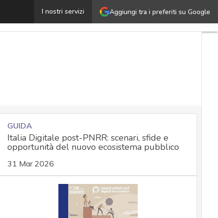
e “sentenze fantasma” arrivano in Cassazione e fanno dub
I nostri servizi
Aggiungi tra i preferiti su Google
GUIDA
Italia Digitale post-PNRR: scenari, sfide e
opportunità del nuovo ecosistema pubblico
31 Mar 2026