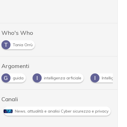
Who's Who
T
Tania Orrù
Argomenti
G
I
I
guida
intelligenza arficiale
Intelligenza Ar
Canali
News, attualità e analisi Cyber sicurezza e privacy