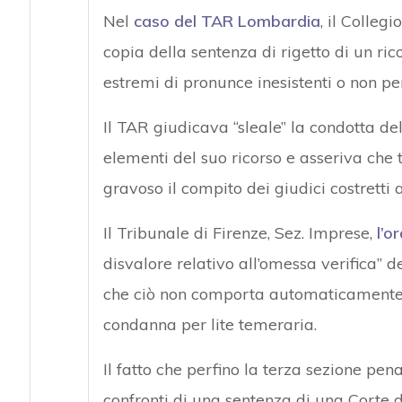
Nel
caso del TAR Lombardia
, il Colleg
copia della sentenza di rigetto di un ri
estremi di pronunce inesistenti o non per
Il TAR giudicava “sleale” la condotta de
elementi del suo ricorso e asseriva ch
gravoso il compito dei giudici costretti a
Il Tribunale di Firenze, Sez. Imprese,
l’o
disvalore relativo all’omessa verifica”
che ciò non comporta automaticamente,
condanna per lite temeraria.
Il fatto che perfino la terza sezione pen
confronti di una sentenza di una Corte 