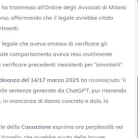
io ha trasmesso all’Ordine degli Avvocati di Milano
corso, affermando che il legale avrebbe citato
tinenti.
l legale che aveva omesso di verificare gli
e tale comportamento aveva reso inutilmente
 verificare precedenti inesistenti per “smontarli”.
rdinanza del 14/17 marzo 2025
ha riconosciuto “il
 delle sentenze generate da ChatGPT, pur ritenendo
 in mancanza di danno concreto e dolo, la
ale della
Cassazione
esprima ora perplessità nei
d’Appello, che avrebbe avuto delle lacune