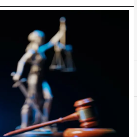
A
AI Act
C
Cultura cyber