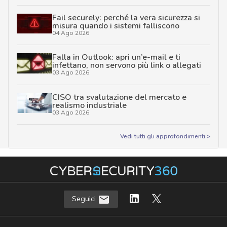
Fail securely: perché la vera sicurezza si
misura quando i sistemi falliscono
04 Ago 2026
Falla in Outlook: apri un’e-mail e ti
infettano, non servono più link o allegati
03 Ago 2026
CISO tra svalutazione del mercato e
realismo industriale
03 Ago 2026
Vedi tutti gli approfondimenti >
Seguici