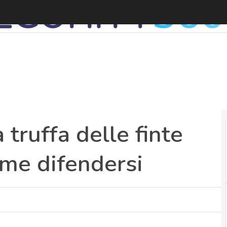
G
 truffa delle finte
come difendersi