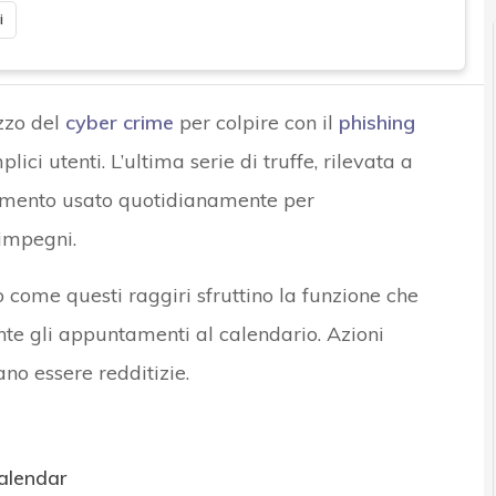
i
zzo del
cyber crime
per colpire con il
phishing
lici utenti. L’ultima serie di truffe, rilevata a
rumento usato quotidianamente per
 impegni.
 come questi raggiri sfruttino la funzione che
e gli appuntamenti al calendario. Azioni
ano essere redditizie.
alendar