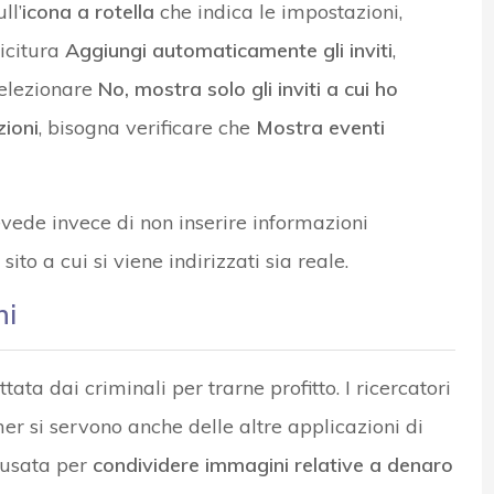
ll’
icona a rotella
che indica le impostazioni,
dicitura
Aggiungi automaticamente gli inviti
,
selezionare
No, mostra solo gli inviti a cui ho
ioni
, bisogna verificare che
Mostra eventi
evede invece di non inserire informazioni
sito a cui si viene indirizzati sia reale.
ni
ta dai criminali per trarne profitto. I ricercatori
r si servono anche delle altre applicazioni di
 usata per
condividere immagini relative a denaro