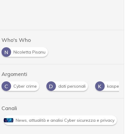
Who's Who
N
Nicoletta Pisanu
Argomenti
C
D
K
Cyber crime
dati personali
kaspersky
Canali
News, attualità e analisi Cyber sicurezza e privacy