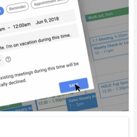
A
Applicazioni
r e Malware: le ultime news in tempo reale e gli approfondimenti