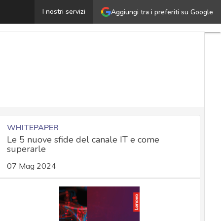
oogle Calendar, la truffa delle finte notifiche: cos’è e 
I nostri servizi
Aggiungi tra i preferiti su Google
WHITEPAPER
Le 5 nuove sfide del canale IT e come
superarle
07 Mag 2024