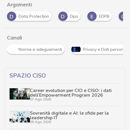
Argomenti
D
E
G
ata Protection
Dpo
EDPB
Garante Pr
Canali
Norme e adeguamenti
Privacy e Dati personali
SPAZIO CISO
Career evolution per CIO e CISO: i dati
dell’Empowerment Program 2026
07 Ago 2026
Sovranità digitale e AI: le sfide per la
leadership IT
05 Ago 2026