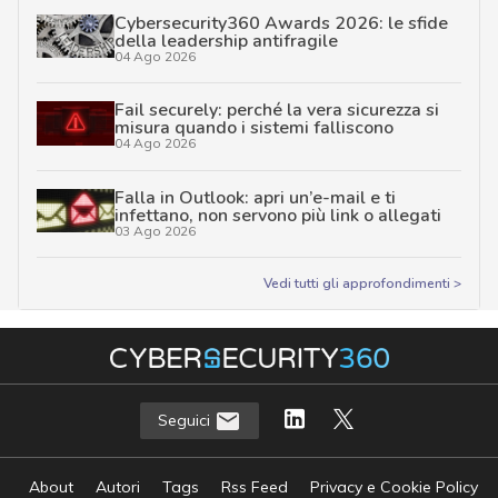
Cybersecurity360 Awards 2026: le sfide
della leadership antifragile
04 Ago 2026
Fail securely: perché la vera sicurezza si
misura quando i sistemi falliscono
04 Ago 2026
Falla in Outlook: apri un’e-mail e ti
infettano, non servono più link o allegati
03 Ago 2026
Vedi tutti gli approfondimenti >
Seguici
About
Autori
Tags
Rss Feed
Privacy e Cookie Policy