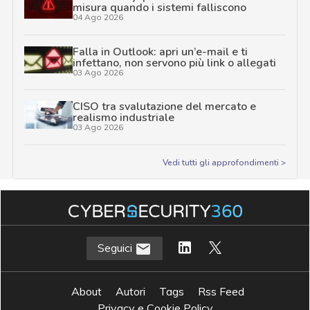
misura quando i sistemi falliscono
04 Ago 2026
Falla in Outlook: apri un’e-mail e ti
infettano, non servono più link o allegati
03 Ago 2026
CISO tra svalutazione del mercato e
realismo industriale
03 Ago 2026
Vedi tutti gli approfondimenti >
Seguici
About
Autori
Tags
Rss Feed
Privacy e Cookie Policy