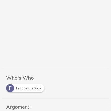
Who's Who
F
Francesca Niola
Argomenti