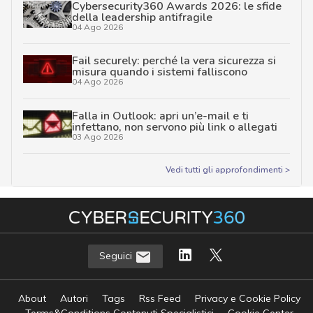
Cybersecurity360 Awards 2026: le sfide
della leadership antifragile
04 Ago 2026
Fail securely: perché la vera sicurezza si
misura quando i sistemi falliscono
04 Ago 2026
Falla in Outlook: apri un’e-mail e ti
infettano, non servono più link o allegati
03 Ago 2026
Vedi tutti gli approfondimenti >
Seguici
About
Autori
Tags
Rss Feed
Privacy e Cookie Policy
Terms&Conditions Contenuti Specialistici
Cookie Center