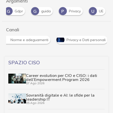
Argomenti
G
G
P
U
Gdpr
guida
Privacy
UE
Canali
Norme e adeguamenti
Privacy e Dati personali
SPAZIO CISO
Career evolution per CIO e CISO: i dati
dell’Empowerment Program 2026
07 Ago 2026
Sovranità digitale e AI: le sfide per la
leadership IT
05 Ago 2026