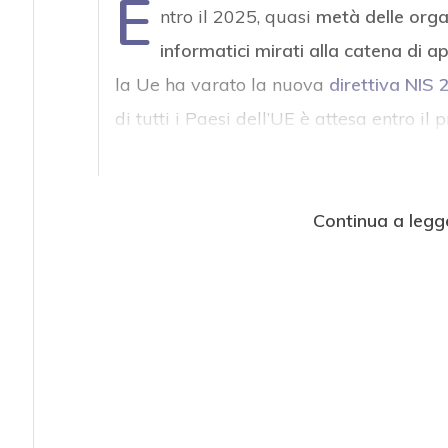
E
ntro il 2025, quasi
metà delle orga
informatici mirati alla catena di
la Ue ha varato la nuova
direttiva NIS 
di tutti i Paesi dell’UE è attesa entro il
Continua a legg