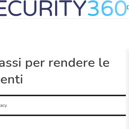
D
passi per rendere le
ienti
vacy