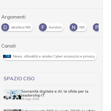
Argomenti
D
F
N
P
direttiva NIS
fornitori
NIS
Priv
Canali
News, attualità e analisi Cyber sicurezza e privacy
SPAZIO CISO
Sovranità digitale e AI: le sfide per la
leadership IT
05 Ago 2026