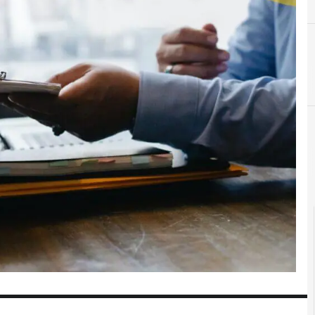
C
Clusit
r e Malware: le ultime news in tempo reale e gli approfondimenti