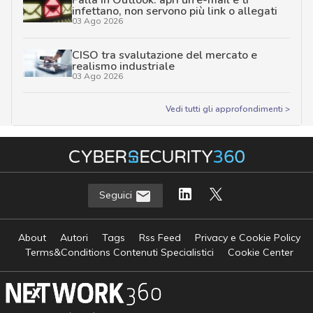
Falla in Outlook: apri un’e-mail e ti
infettano, non servono più link o allegati
03 Ago 2026
CISO tra svalutazione del mercato e
realismo industriale
03 Ago 2026
Vedi tutti gli approfondimenti >
Seguici
About
Autori
Tags
Rss Feed
Privacy e Cookie Policy
Terms&Conditions Contenuti Specialistici
Cookie Center