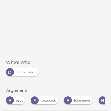
Who's Who
D
Dario Fadda
Argomenti
F
F
H
H
facebook
fake news
Hacker