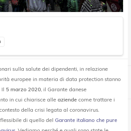
i
onari sulla salute dei dipendenti, in relazione
torità europee in materia di data protection stanno
C
coronavirus
 Il
5 marzo 2020
, il Garante danese
to in cui chiarisce alle
aziende
come trattare i
contesto della crisi legata al coronavirus.
lessibile di quello del
Garante italiano che pure
News, attualità e analisi Cyber sicurezza e privacy
navirus
. Vediamo perché e quali sono state le