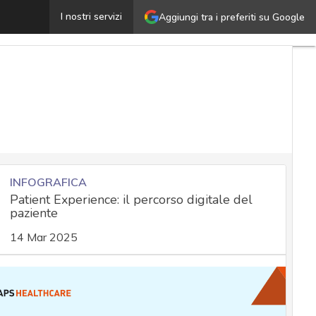
oronavirus, come trattare i dati dei lavoratori: il docu
I nostri servizi
Aggiungi tra i preferiti su Google
INFOGRAFICA
Patient Experience: il percorso digitale del
paziente
14 Mar 2025