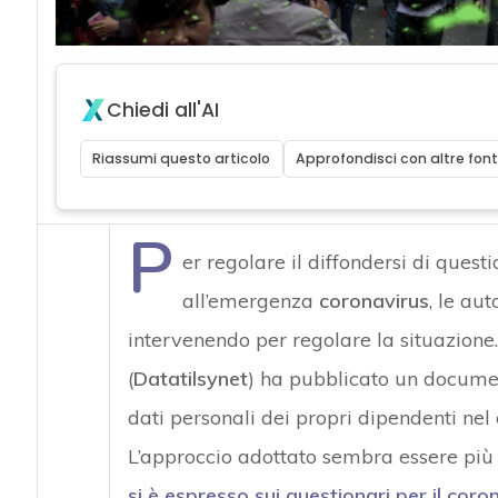
Chiedi all'AI
Riassumi questo articolo
Approfondisci con altre font
P
er regolare il diffondersi di questi
all’emergenza
coronavirus
, le au
intervenendo per regolare la situazione.
(
Datatilsynet
) ha pubblicato un documen
dati personali dei propri dipendenti nel 
L’approccio adottato sembra essere più f
si è espresso sui questionari per il coro