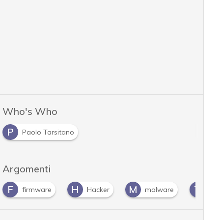
Who's Who
P
Paolo Tarsitano
Argomenti
F
H
M
T
firmware
Hacker
malware
TP