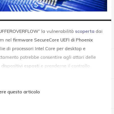
UFFEROVERFLOW
” la vulnerabilità
scoperta
dai
ium nel
firmware SecureCore UEFI di Phoenix
lie di processori Intel Core per desktop e
uttamento potrebbe consentire agli attori delle
dispositivi esposti
e prenderne il controllo.
ere questo articolo
B
bootkit