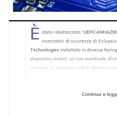
È
stata ribattezzata “
UEFICANHAZB
ricercatori di sicurezza di Eclyps
Technologies
installato in diverse famig
dispositivi mobili: un suo eventuale sfr
minacce di
eseguire codice dannoso sui 
Continua a legg