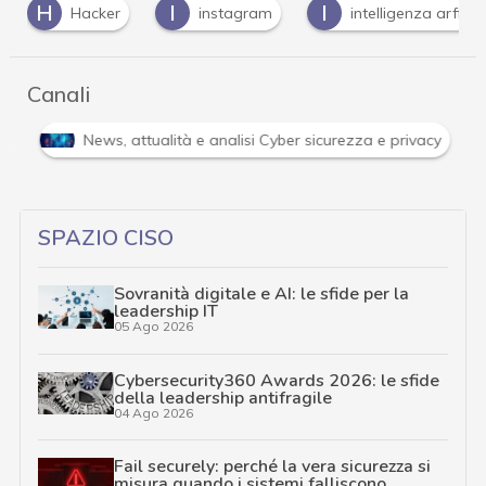
H
I
I
Hacker
instagram
intelligenza arficia
Canali
i
News, attualità e analisi Cyber sicurezza e privacy
SPAZIO CISO
Sovranità digitale e AI: le sfide per la
leadership IT
05 Ago 2026
Cybersecurity360 Awards 2026: le sfide
della leadership antifragile
04 Ago 2026
Fail securely: perché la vera sicurezza si
misura quando i sistemi falliscono