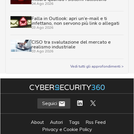
04 Ago 2026
Falla in Outlook: apri un’e-mail e ti
infettano, non servono più link o allegati
03 Ago 2026
CISO tra svalutazione del mercato e
realismo industriale
03 Ago 2026
Vedi tutti gli approfondimenti >
Seguici
About
Autori
Tags
Rss Feed
Privacy e Cookie Policy