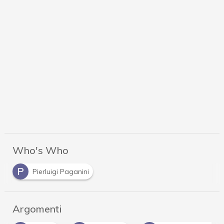
Who's Who
P
Pierluigi Paganini
Argomenti