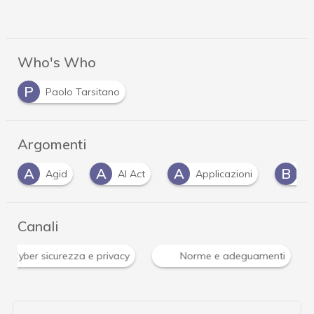
Who's Who
P
Paolo Tarsitano
Argomenti
A
A
A
B
Agid
AI Act
Applicazioni
Be
Canali
isi Cyber sicurezza e privacy
Norme e adeguamenti