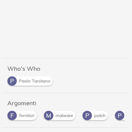
Who's Who
P
Paolo Tarsitano
Argomenti
M
P
P
V
malware
patch
Privacy
vul