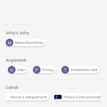
Who's Who
M
Mauro Buontempi
Argomenti
G
P
T
i
Gdpr
Privacy
trattamento dati
Canali
Norme e adeguamenti
Privacy e Dati personali