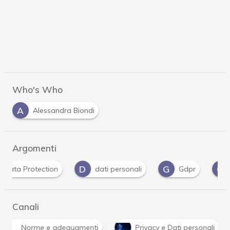
Who's Who
A
Alessandra Biondi
Argomenti
D
G
G
P
dati personali
Gdpr
guida
Canali
Norme e adeguamenti
Privacy e Dati personali