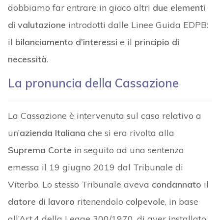
dobbiamo far entrare in gioco altri
due elementi
di valutazione
introdotti dalle Linee Guida EDPB:
il
bilanciamento d’interessi
e il
principio di
necessità
.
La pronuncia della Cassazione
La Cassazione è intervenuta sul caso relativo a
un’
azienda Italiana
che si era rivolta alla
Suprema
Corte
in seguito ad una sentenza
emessa il 19 giugno 2019 dal Tribunale di
Viterbo. Lo stesso Tribunale aveva
condannato
il
datore di lavoro
ritenendolo
colpevole
, in base
all’Art.4 della Legge 300/1970, di aver installato