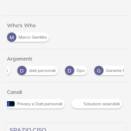
Who's Who
M
Marco Gentilini
Argomenti
D
D
G
dati personali
Dpo
Garante Privacy
Canali
Privacy e Dati personali
Soluzioni aziendali
SPAZIO CISO