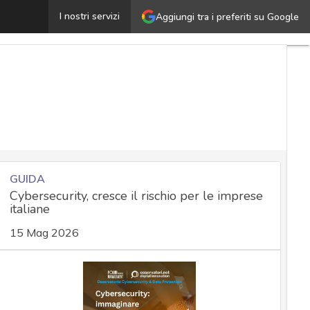
rasferimenti dati Usa-UE, i chiarimenti e i timori di ED
I nostri servizi
Aggiungi tra i preferiti su Google
GUIDA
Cybersecurity, cresce il rischio per le imprese
italiane
15 Mag 2026