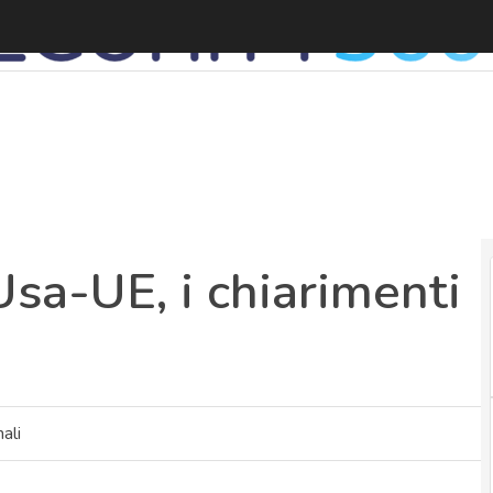
T
Usa-UE, i chiarimenti
ali