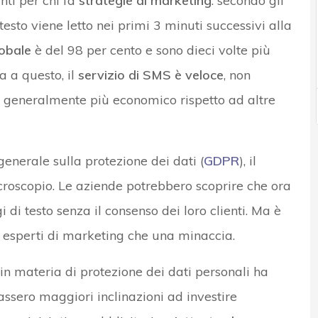
nti per chi fa
strategie di marketing
: secondo gli
testo viene letto nei primi 3 minuti successivi alla
lobale
è del 98 per cento e sono dieci volte più
a a questo, il
servizio di SMS è veloce
, non
è generalmente più economico rispetto ad altre
enerale sulla protezione dei dati (
GDPR
), il
roscopio. Le aziende potrebbero scoprire che ora
di testo senza il consenso dei loro clienti. Ma è
i esperti di marketing che una minaccia.
in materia di protezione dei dati personali ha
assero maggiori inclinazioni ad investire