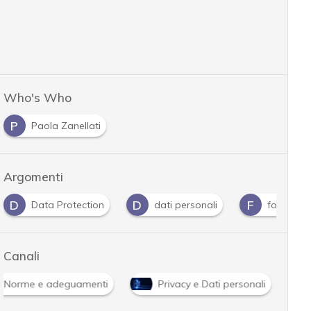
Who's Who
P
Paola Zanellati
Argomenti
D
D
F
Data Protection
dati personali
fornitori
Canali
Norme e adeguamenti
Privacy e Dati personali