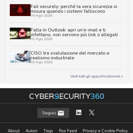
Fail securely: perché la vera sicurezza si
misura quando i sistemi falliscono
04 Ago 2026
Falla in Outlook: apri un’e-mail e ti
infettano, non servono più link o allegati
03 Ago 2026
CISO tra svalutazione del mercato e
realismo industriale
03 Ago 2026
Vedi tutti gli approfondimenti >
Seguici
About
Autori
Tags
Rss Feed
Privacy e Cookie Policy