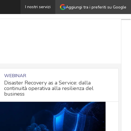
icerca medica: ecco le indicazioni del Garante Privacy p
I nostri servizi
Aggiungi tra i preferiti su Google
WEBINAR
Disaster Recovery as a Service: dalla
continuità operativa alla resilienza del
business