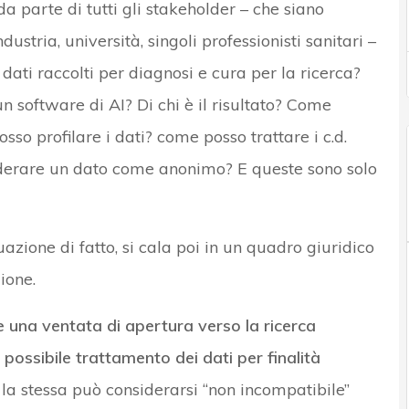
 parte di tutti gli stakeholder – che siano
ndustria, università, singoli professionisti sanitari –
dati raccolti per diagnosi e cura per la ricerca?
un software di AI? Di chi è il risultato? Come
sso profilare i dati? come posso trattare i c.d.
erare un dato come anonimo? E queste sono solo
azione di fatto, si cala poi in un quadro giuridico
ione.
 una ventata di apertura verso la ricerca
l
possibile trattamento dei dati per finalità
a stessa può considerarsi “non incompatibile”