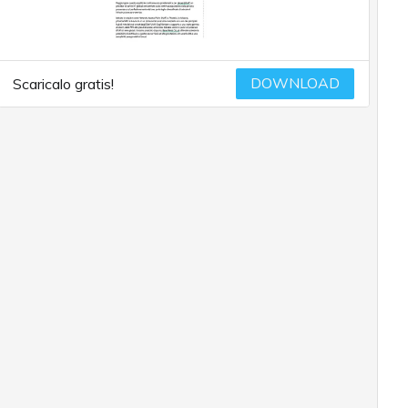
DOWNLOAD
Scaricalo gratis!