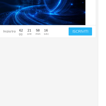
62
21
58
14
ISCRIVITI
Inizia tra