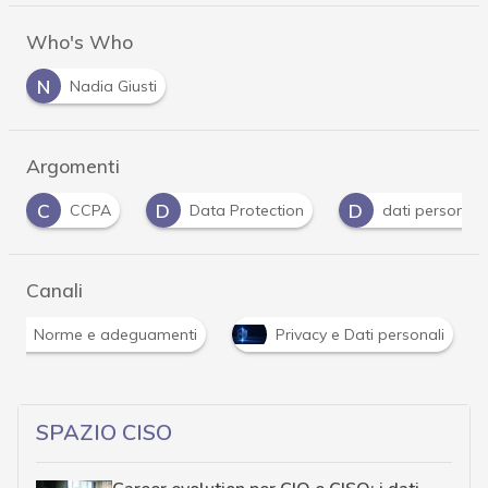
Who's Who
N
Nadia Giusti
Argomenti
D
D
P
Data Protection
dati personali
Privac
Canali
Norme e adeguamenti
Privacy e Dati personali
SPAZIO CISO