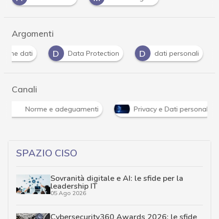
Argomenti
D
D
G
Data Protection
dati personali
Garant
Canali
Norme e adeguamenti
Privacy e Dati personali
SPAZIO CISO
Sovranità digitale e AI: le sfide per la
leadership IT
05 Ago 2026
Cybersecurity360 Awards 2026: le sfide