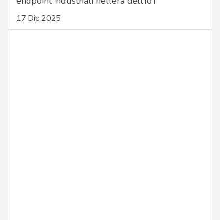
endpoint industriali nell’era dell’IoT
17 Dic 2025