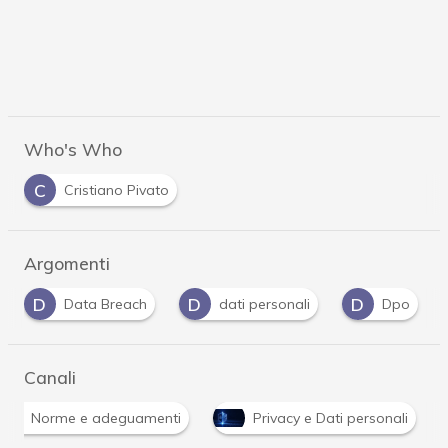
Who's Who
C
Cristiano Pivato
Argomenti
D
D
G
G
dati personali
Dpo
Gdpr
gu
Canali
Norme e adeguamenti
Privacy e Dati personali