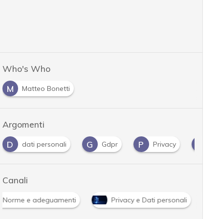
Who's Who
M
Matteo Bonetti
Argomenti
D
G
P
U
dati personali
Gdpr
Privacy
U
Canali
Norme e adeguamenti
Privacy e Dati personali