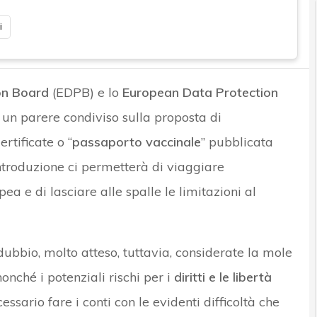
i
on Board
(EDPB) e lo
European Data Protection
un parere condiviso sulla proposta di
rtificate o “
passaporto vaccinale
” pubblicata
ntroduzione ci permetterà di viaggiare
ea e di lasciare alle spalle le limitazioni al
dubbio, molto atteso, tuttavia, considerate la mole
nonché i potenziali rischi per i
diritti e le libertà
cessario fare i conti con le evidenti difficoltà che