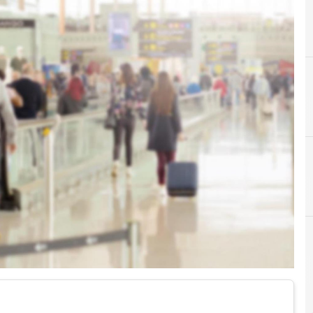
D
Data Governance Act
News, attualità e analisi Cyber sicurezza e privacy