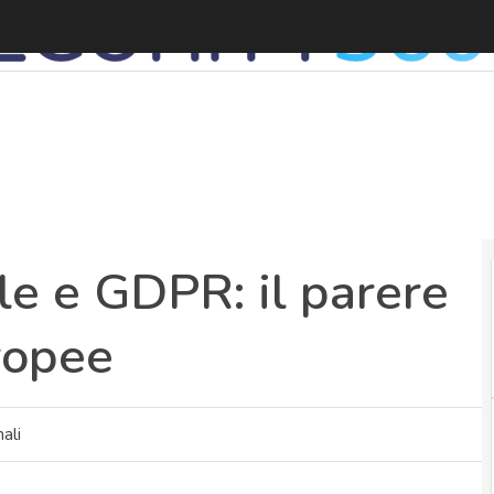
le e GDPR: il parere
uropee
ali