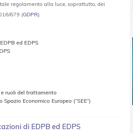
tale regolamento alla luce, soprattutto, dei
016/679 (
GDPR
).
di EDPB ed EDPS
’EDPS
a e ruoli del trattamento
ello Spazio Economico Europeo (“SEE”)
icazioni di EDPB ed EDPS