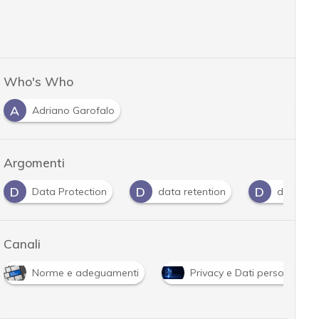
Who's Who
A
Adriano Garofalo
Argomenti
D
D
D
Data Protection
data retention
dati pers
Canali
Norme e adeguamenti
Privacy e Dati personali