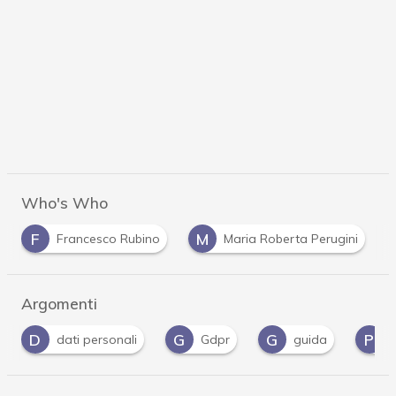
Who's Who
F
M
Francesco Rubino
Maria Roberta Perugini
Argomenti
G
G
P
U
Gdpr
guida
Privacy
UE