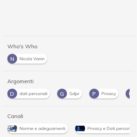
Who's Who
N
Nicola Vanin
Argomenti
G
P
U
dati personali
Gdpr
Privacy
UE
Canali
Norme e adeguamenti
Privacy e Dati personali