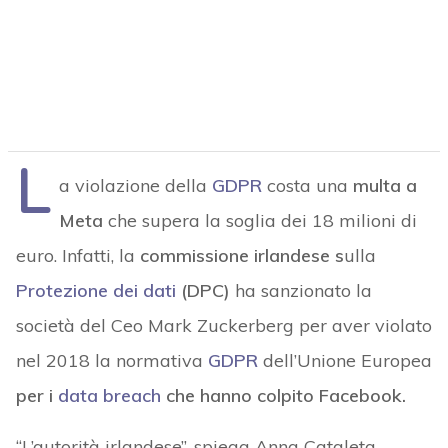
L
a violazione della
GDPR
costa una
multa a
Meta
che supera la soglia dei 18 milioni di
euro. Infatti, la
commissione irlandese s
ulla
Protezione dei dati
(DPC)
ha sanzionato la
società del Ceo Mark Zuckerberg per aver violato
nel 2018 la normativa
GDPR
dell’Unione Europea
per i
data breach
che hanno colpito Facebook.
“L’autorità irlandese”, spiega Anna Cataleta,