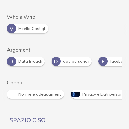
Who's Who
M
Mirella Castigli
Argomenti
D
F
G
P
dati personali
facebook
Gdpr
Canali
Norme e adeguamenti
Privacy e Dati personali
SPAZIO CISO