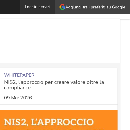
egittimo interesse: basi normative per definirne la corr
I nostri servizi
Aggiungi tra i preferiti su Google
WHITEPAPER
NIS2, l’approccio per creare valore oltre la
compliance
09 Mar 2026