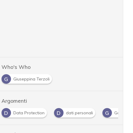
Who's Who
G
Giuseppina Terzoli
Argomenti
D
D
G
Data Protection
dati personali
Gdpr