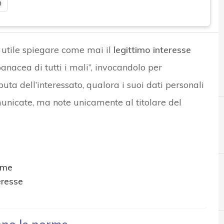
i
utile spiegare come mai il
legittimo interesse
anacea di tutti i mali”, invocandolo per
ta dell’interessato, qualora i suoi dati personali
omunicate, ma note unicamente al titolare del
rme
eresse
A
Accountability