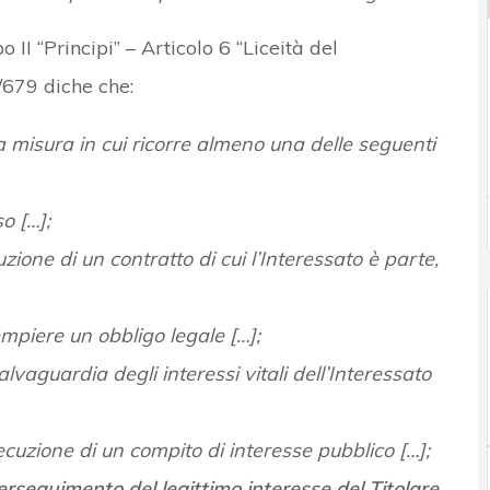
po II “Principi” – Articolo 6 “Liceità del
/679 diche che:
lla misura in cui ricorre almeno una delle seguenti
o […];
zione di un contratto di cui l’Interessato è parte,
mpiere un obbligo legale […];
lvaguardia degli interessi vitali dell’Interessato
ecuzione di un compito di interesse pubblico […];
perseguimento del legittimo interesse del Titolare