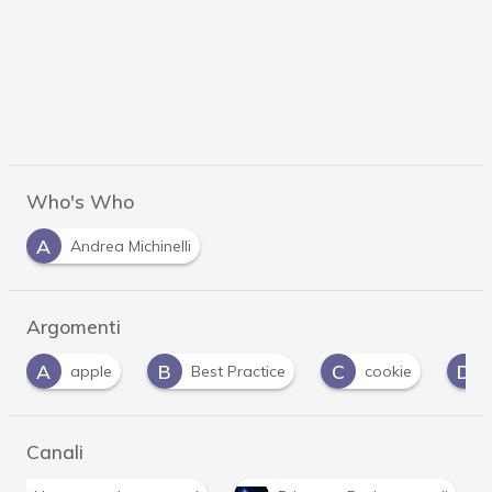
Who's Who
A
Andrea Michinelli
Argomenti
B
C
D
Best Practice
cookie
dati personali
Canali