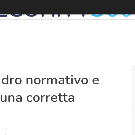
L
adro normativo e
r una corretta