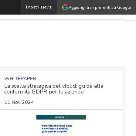
a profilazione: quadro normativo e rischi correlati, per u
I nostri servizi
Aggiungi tra i preferiti su Google
WHITEPAPER
La scelta strategica del cloud: guida alla
conformità GDPR per le aziende
11 Nov 2024