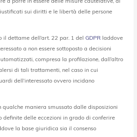
ore a porre in essere delle misure cautelative, di
tificati sui diritti e le libertà delle persone
il dettame dell’art. 22 par. 1 del
GDPR
laddove
interessato a non essere sottoposto a decisioni
omatizzati, compresa la profilazione, dall’altro
ersi di tali trattamenti, nel caso in cui
guardi dell’interessato ovvero incidano
in qualche maniera smussato dalle disposizioni
finite delle eccezioni in grado di conferire
ddove la base giuridica sia il consenso