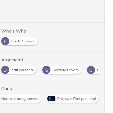
Who's Who
P
Paolo Spagna
Argomenti
D
G
G
dati personali
Garante Privacy
Gdpr
Canali
Norme e adeguamenti
Privacy e Dati personali