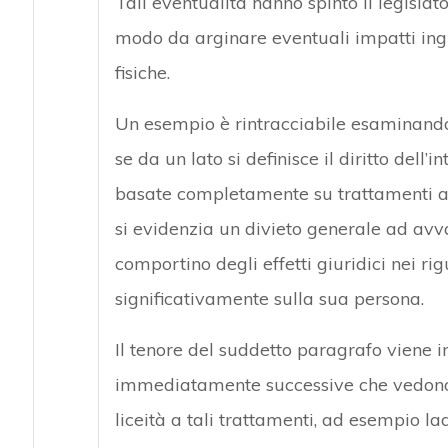
Tali eventualità hanno spinto il legislat
modo da arginare eventuali impatti ingius
fisiche.
Un esempio è rintracciabile esaminando 
se da un lato si definisce il diritto dell’
basate completamente su trattamenti aut
si evidenzia un divieto generale ad avval
comportino degli effetti giuridici nei ri
significativamente sulla sua persona.
Il tenore del suddetto paragrafo viene 
immediatamente successive che vedono de
liceità a tali trattamenti, ad esempio la