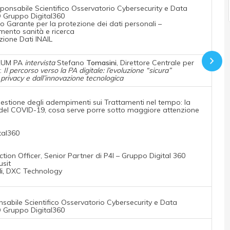
esponsabile Scientifico Osservatorio Cybersecurity e Data
O Gruppo Digital360
olo Garante per la protezione dei dati personali –
mento sanità e ricerca
zione Dati INAIL
ORUM PA
intervista
Stefano
Tomasini
, Direttore Centrale per
:
Il percorso verso la PA digitale: l’evoluzione “sicura”
 privacy e dall’innovazione tecnologica
 gestione degli adempimenti sui Trattamenti nel tempo: la
o del COVID-19, cosa serve porre sotto maggiore attenzione
tal360
tion Officer, Senior Partner di P4I – Gruppo Digital 360
usit
li,
DXC Technology
onsabile Scientifico Osservatorio Cybersecurity e Data
O Gruppo Digital360