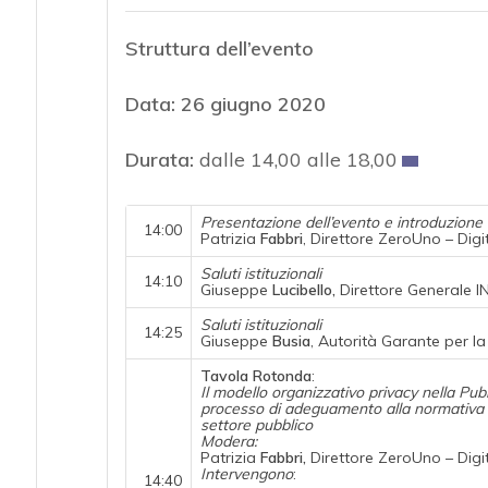
Struttura dell’evento
Data: 26 giugno 2020
Durata:
dalle 14,00 alle 18,00
Presentazione dell’evento e introduzione
14:00
Patrizia
Fabbri
, Direttore ZeroUno – Digi
Saluti istituzionali
14:10
Giuseppe
Lucibello,
Direttore Generale I
Saluti istituzionali
14:25
Giuseppe
Busia
, Autorità Garante per la
Tavola Rotonda
:
Il modello organizzativo privacy nella Pubb
processo di adeguamento alla normativa pe
settore pubblico
Modera:
Patrizia
Fabbri,
Direttore ZeroUno – Digi
Intervengono
:
14:40