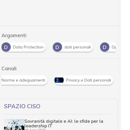
Argomenti
D
D
D
Data Protection
dati personali
Dpo
Canali
Norme e adeguamenti
Privacy e Dati personali
SPAZIO CISO
Sovranità digitale e AI: le sfide per la
leadership IT
05 Ago 2026