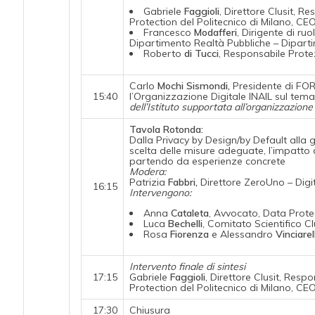
Gabriele
Faggioli
, Direttore Clusit, R
Protection del Politecnico di Milano, CE
Francesco
Modafferi
, Dirigente di ru
Dipartimento Realtà Pubbliche – Diparti
Roberto
di Tucci
, Responsabile Prote
Carlo
Mochi Sismondi,
Presidente di F
15:40
l’Organizzazione Digitale INAIL sul tema
dell’Istituto supportata all’organizzazione
Tavola Rotonda:
Dalla Privacy by Design/by Default alla
scelta delle misure adeguate, l’impatt
partendo da esperienze concrete
Modera:
Patrizia
Fabbri,
Direttore ZeroUno – Digi
16:15
Intervengono:
Anna
Cataleta
, Avvocato, Data Protec
Luca
Bechelli
, Comitato Scientifico Cl
Rosa
Fiorenza
e Alessandro
Vinciarel
Intervento finale di sintesi
17:15
Gabriele
Faggioli
, Direttore Clusit, Resp
Protection del Politecnico di Milano, CE
17:30
Chiusura