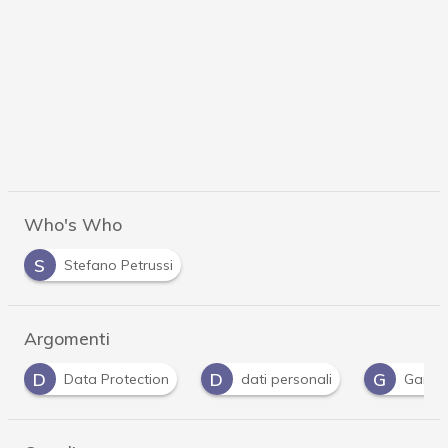
Who's Who
S
Stefano Petrussi
Argomenti
D
G
G
dati personali
Garante Privacy
Gdpr