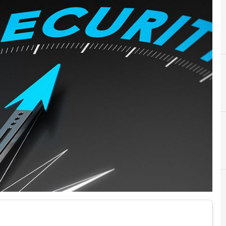
B
Best Practice