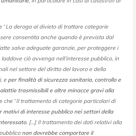
e umanitarie
, in particolare in casi di catastrofi di
e “
La deroga al divieto di trattare categorie
essere consentita anche quando è prevista dal
 fatte salve adeguate garanzie, per proteggere i
i, laddove ciò avvenga nell’interesse pubblico, in
li nel settore del diritto del lavoro e della
i, e
per finalità di sicurezza sanitaria, controllo e
malattie trasmissibili e altre minacce gravi alla
e che “
Il trattamento di categorie particolari di
r motivi di interesse pubblico nei settori della
interessato
. […] Il trattamento dei dati relativi alla
 pubblico
non dovrebbe comportare il