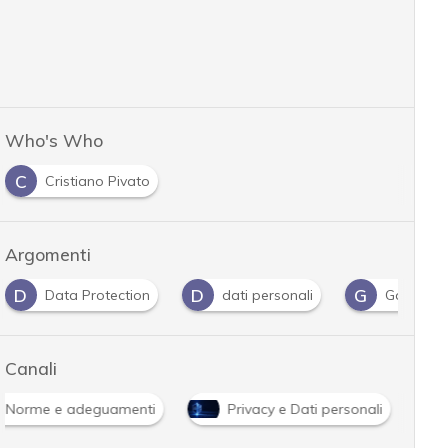
Who's Who
C
Cristiano Pivato
Argomenti
D
D
G
Data Protection
dati personali
Garante P
Canali
Norme e adeguamenti
Privacy e Dati personali