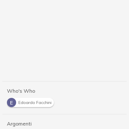
Who's Who
E
Edoardo Facchini
Argomenti