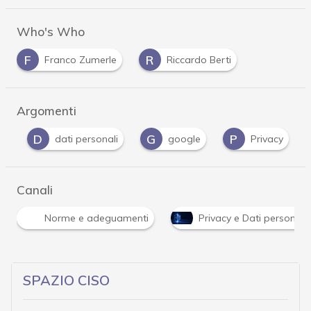
Who's Who
F
R
Franco Zumerle
Riccardo Berti
Argomenti
D
G
P
e
dati personali
google
Privacy
Canali
Norme e adeguamenti
Privacy e Dati personali
SPAZIO CISO