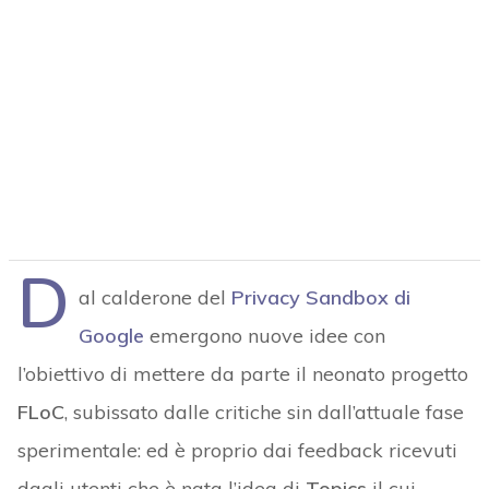
D
al calderone del
Privacy Sandbox di
Google
emergono nuove idee con
l’obiettivo di mettere da parte il neonato progetto
FLoC
, subissato dalle critiche sin dall’attuale fase
sperimentale: ed è proprio dai feedback ricevuti
dagli utenti che è nata l’idea di
Topics
il cui