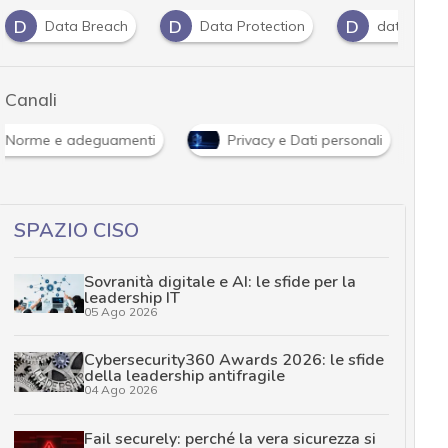
D
D
D
Data Breach
Data Protection
dati perso
Canali
Norme e adeguamenti
Privacy e Dati personali
SPAZIO CISO
Sovranità digitale e AI: le sfide per la
leadership IT
05 Ago 2026
Cybersecurity360 Awards 2026: le sfide
della leadership antifragile
04 Ago 2026
Fail securely: perché la vera sicurezza si