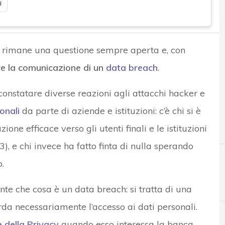
i
a rimane una questione sempre aperta e, con
re la comunicazione di un
data breach
.
nstatare diverse reazioni agli attacchi hacker e
onali
da parte di aziende e istituzioni: c’è chi si è
e efficace verso gli utenti finali e le istituzioni
3), e chi invece ha fatto finta di nulla sperando
.
e che cosa è un data breach: si tratta di una
arda necessariamente l’accesso ai dati personali.
e della Privacy
quando esso interessa la banca