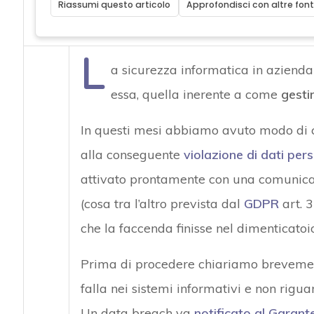
Riassumi questo articolo
Approfondisci con altre font
L
a sicurezza informatica in aziend
essa, quella inerente a come
gesti
In questi mesi abbiamo avuto modo di co
alla conseguente
violazione di dati pers
attivato prontamente con una comunicazion
(cosa tra l’altro prevista dal
GDPR
art. 3
che la faccenda finisse nel dimenticatoio
Prima di procedere chiariamo brevement
falla nei sistemi informativi e non rigu
Un data breach va
notificato al Garant