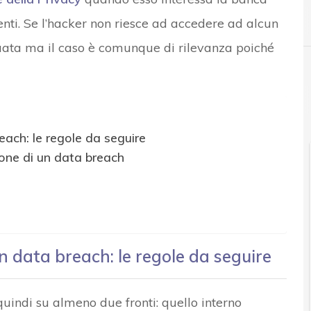
A
Accountability
tenti. Se l’hacker non riesce ad accedere ad alcun
ttuata ma il caso è comunque di rilevanza poiché
each: le regole da seguire
ione di un data breach
n data breach: le regole da seguire
uindi su almeno due fronti: quello interno