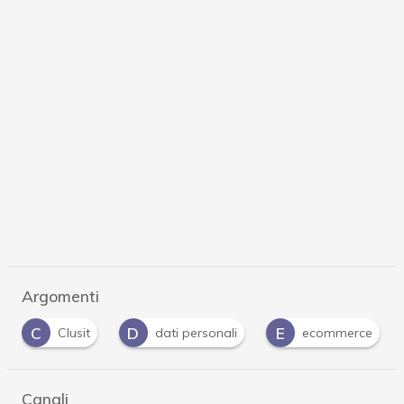
Argomenti
C
D
E
Clusit
dati personali
ecommerce
Canali