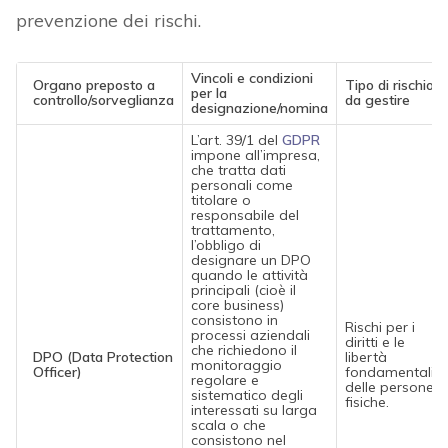
prevenzione dei rischi.
Vincoli e condizioni
Organo preposto a
Tipo di rischio
per la
controllo/sorveglianza
da gestire
designazione/nomina
L’art. 39/1 del
GDPR
impone all’impresa,
che tratta dati
personali come
titolare o
responsabile del
trattamento,
l’obbligo di
designare un DPO
quando le attività
principali (cioè il
core business)
consistono in
Rischi per i
processi aziendali
diritti e le
che richiedono il
DPO (Data Protection
libertà
monitoraggio
Officer)
fondamentali
regolare e
delle persone
sistematico degli
fisiche.
interessati su larga
scala o che
consistono nel