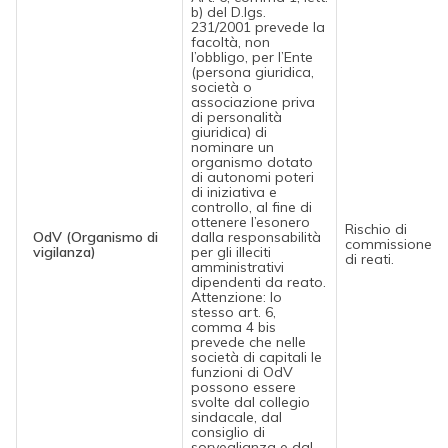
b) del D.lgs.
231/2001 prevede la
facoltà, non
l’obbligo, per l’Ente
(persona giuridica,
società o
associazione priva
di personalità
giuridica) di
nominare un
organismo dotato
di autonomi poteri
di iniziativa e
controllo, al fine di
ottenere l’esonero
Rischio di
OdV (Organismo di
dalla responsabilità
commissione
vigilanza)
per gli illeciti
di reati.
amministrativi
dipendenti da reato.
Attenzione: lo
stesso art. 6,
comma 4 bis
prevede che nelle
società di capitali le
funzioni di OdV
possono essere
svolte dal collegio
sindacale, dal
consiglio di
sorveglianza e dal