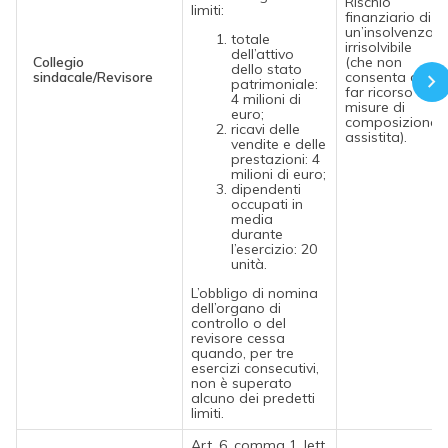
Rischio
limiti:
finanziario di
un’insolvenza
totale
irrisolvibile
dell’attivo
Collegio
(che non
dello stato
sindacale/Revisore
consenta di
patrimoniale:
far ricorso a
4 milioni di
misure di
euro;
composizione
ricavi delle
assistita).
vendite e delle
prestazioni: 4
milioni di euro;
dipendenti
occupati in
media
durante
l’esercizio: 20
unità.
L’obbligo di nomina
dell’organo di
controllo o del
revisore cessa
quando, per tre
esercizi consecutivi,
non è superato
alcuno dei predetti
limiti.
Art. 6, comma 1, lett.