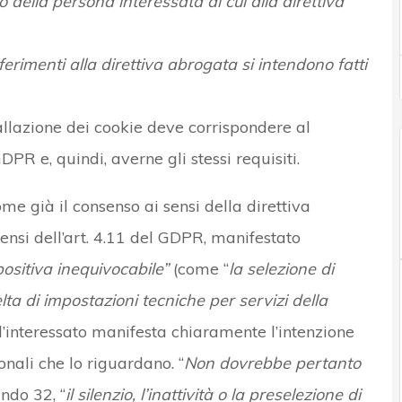
 della persona interessata di cui alla direttiva
iferimenti alla direttiva abrogata si intendono fatti
stallazione dei cookie deve corrispondere al
DPR e, quindi, averne gli stessi requisiti.
ome già il consenso ai sensi della direttiva
ensi dell’art. 4.11 del GDPR, manifestato
ositiva inequivocabile”
(come “
la selezione di
lta di impostazioni tecniche per servizi della
 l’interessato manifesta chiaramente l’intenzione
onali che lo riguardano. “
Non dovrebbe pertanto
ando 32, “
il silenzio, l’inattività o la preselezione di