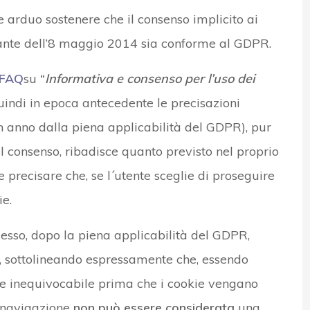
 arduo sostenere che il consenso implicito ai
ante dell’8 maggio 2014 sia conforme al GDPR.
FAQ
su
“
Informativa e consenso per l’uso dei
uindi in epoca antecedente le precisazioni
anno dalla piena applicabilità del GDPR), pur
el consenso, ribadisce quanto previsto nel proprio
precisare che, se l´utente sceglie di proseguire
ie.
esso, dopo la piena applicabilità del GDPR,
, sottolineando espressamente che, essendo
o e inequivocabile prima che i cookie vengano
a navigazione
non può essere considerata
una