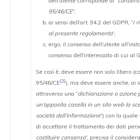
dell’utente corrisponde al “
consenso
95/46/CE
”;
ai sensi dell’art. 94.2 del GDPR, “
I r
al presente regolamento
”;
ergo, il consenso dell’utente all’in
consenso dell’interessato di cui al G
Se così è, deve essere non solo libero (c
[2]
95/46/CE
), ma deve essere anche, ai s
attraverso una “
dichiarazione o azione p
un’apposita casella in un sito web la sce
società dell’informazione
”) con la quale
di accettare il trattamento dei dati pers
costituire consenso
”, precisa il consider