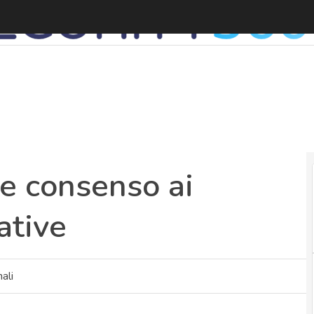
D
 e consenso ai
ative
ali