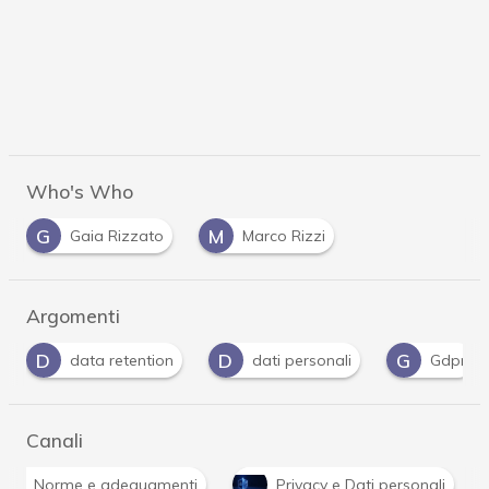
Who's Who
G
M
Gaia Rizzato
Marco Rizzi
Argomenti
D
G
P
tion
dati personali
Gdpr
Privacy
Canali
Norme e adeguamenti
Privacy e Dati personali