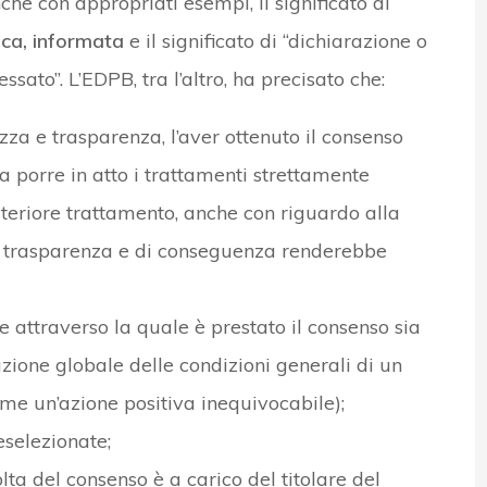
e con appropriati esempi, il significato di
ica, informata
e il significato di “dichiarazione o
ssato”. L’EDPB, tra l’altro, ha precisato che:
tezza e trasparenza, l’aver ottenuto il consenso
o a porre in atto i trattamenti strettamente
ulteriore trattamento, anche con riguardo alla
di trasparenza e di conseguenza renderebbe
ne attraverso la quale è prestato il consenso sia
azione globale delle condizioni generali di un
me un’azione positiva inequivocabile);
eselezionate;
lta del consenso è a carico del titolare del