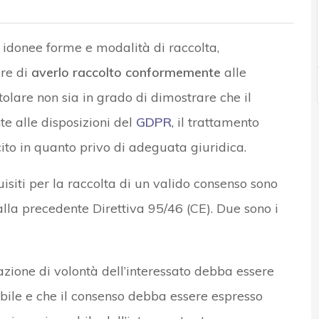
iù idonee forme e modalità di raccolta,
are di
averlo raccolto conformemente
alle
itolare non sia in grado di dimostrare che il
e alle disposizioni del
GDPR
, il trattamento
ito in quanto privo di adeguata giuridica.
equisiti per la raccolta di un valido consenso sono
 alla precedente Direttiva 95/46 (CE). Due sono i
zione di volontà dell’interessato debba essere
abile e che il consenso debba essere espresso