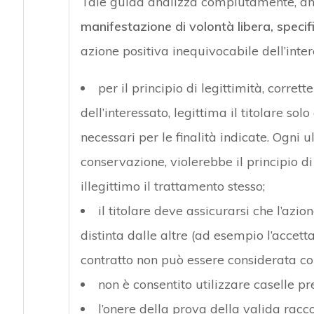
Tale guida analizza compiutamente, anch
manifestazione di volontà libera, specif
azione positiva inequivocabile dell’intere
per il principio di legittimità, corret
dell’interessato, legittima il titolare sol
necessari per le finalità indicate. Ogni 
conservazione, violerebbe il principio 
illegittimo il trattamento stesso;
il titolare deve assicurarsi che l’azio
distinta dalle altre (ad esempio l’accett
contratto non può essere considerata co
non è consentito utilizzare caselle pr
l’onere della prova della valida racco