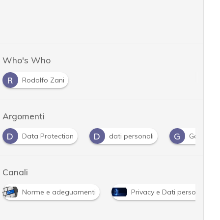
Who's Who
R
Rodolfo Zani
Argomenti
D
D
G
Data Protection
dati personali
Garante P
Canali
Norme e adeguamenti
Privacy e Dati personali