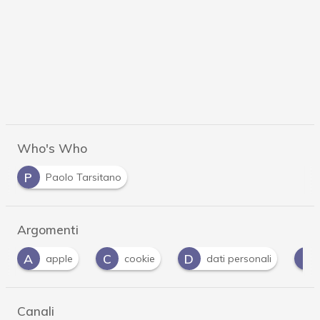
Who's Who
P
Paolo Tarsitano
Argomenti
C
D
I
P
cookie
dati personali
iOS
p
…
Canali