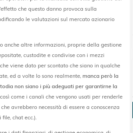
 l’effetto che questo danno provoca sulla
modificando le valutazioni sul mercato azionario
no anche altre informazioni, proprie della gestione
positate, custodite e condivise con i mezzi
, che viene dato per scontato che siano in qualche
ate, ed a volte lo sono realmente,
manca però la
todia non siano i più adeguati per garantirne la
à; così come i canali che vengono usati per renderle
ri che avrebbero necessità di essere a conoscenza
file, chat ecc.).
e i dati finanziari, di gestione economica, di