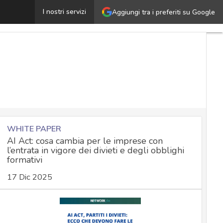
La security al tempo di Industria 4.0: nodi e norme che
I nostri servizi
Aggiungi tra i preferiti su Google
WHITE PAPER
AI Act: cosa cambia per le imprese con
l’entrata in vigore dei divieti e degli obblighi
formativi
17 Dic 2025