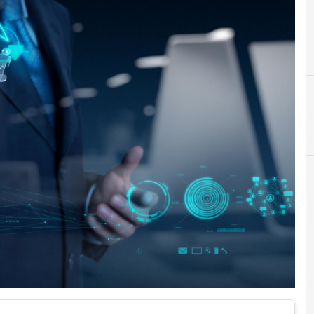
B
Backup
C
Cultura cyber