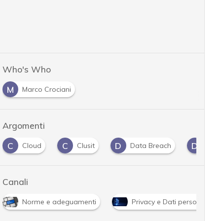
Who's Who
M
Marco Crociani
Argomenti
C
C
D
D
Cloud
Clusit
Data Breach
dati
Canali
Norme e adeguamenti
Privacy e Dati personali