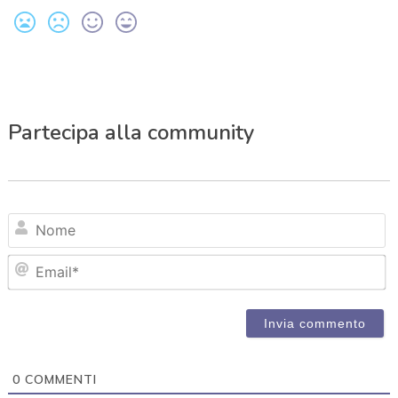
Partecipa alla community
N
Em
0
COMMENTI