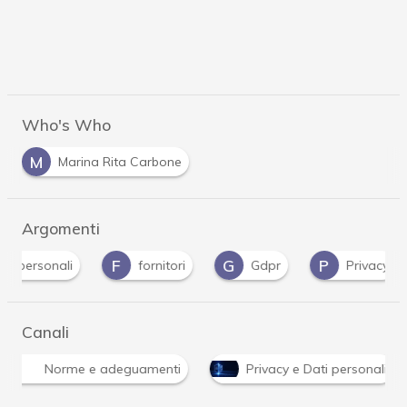
Who's Who
M
Marina Rita Carbone
Argomenti
F
G
P
U
fornitori
Gdpr
Privacy
UE
Canali
Norme e adeguamenti
Privacy e Dati personali