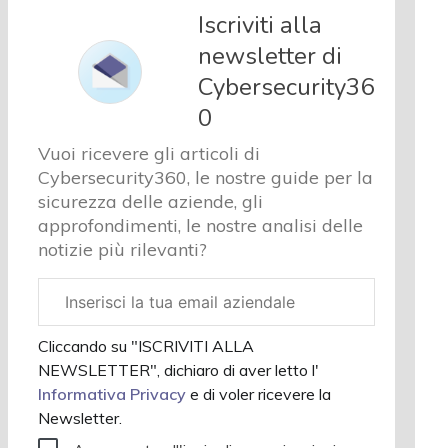
e analisi
Iscriviti alla
Cyber
newsletter di
sicurezza
Cybersecurity36
e privacy
Corsi
0
cybersecurity
Vuoi ricevere gli articoli di
Chi
Cybersecurity360, le nostre guide per la
siamo
sicurezza delle aziende, gli
approfondimenti, le nostre analisi delle
notizie più rilevanti?
Email
aziendale
Cliccando su "ISCRIVITI ALLA
NEWSLETTER", dichiaro di aver letto l'
Informativa Privacy
e di voler ricevere la
Newsletter.