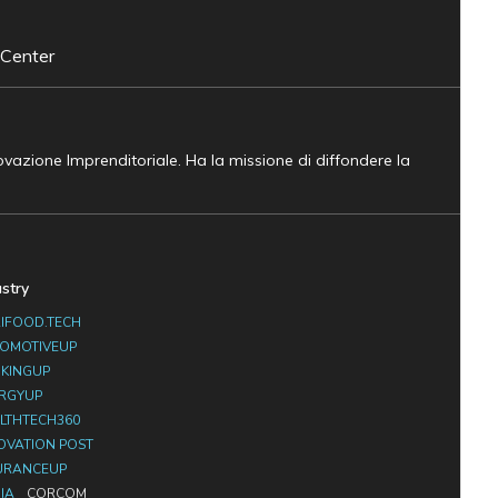
 Center
novazione Imprenditoriale. Ha la missione di diffondere la
ustry
IFOOD.TECH
OMOTIVEUP
KINGUP
RGYUP
LTHTECH360
OVATION POST
URANCEUP
IA
CORCOM