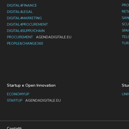
PRO
DIGITAL4FINANCE
RET
DIGITAL4LEGAL
SAN
DIGITAL4MARKETING
SC
DIGITAL4PROCUREMENT
SPA
DIGITAL4SUPPLYCHAIN
TEL
PROCUREMENT
AGENDADIGITALE.EU
TUR
PEOPLE&CHANGE360
Startup e Open Innovation
Stu
ECONOMYUP
UNI
STARTUP
AGENDADIGITALE.EU
Contatti