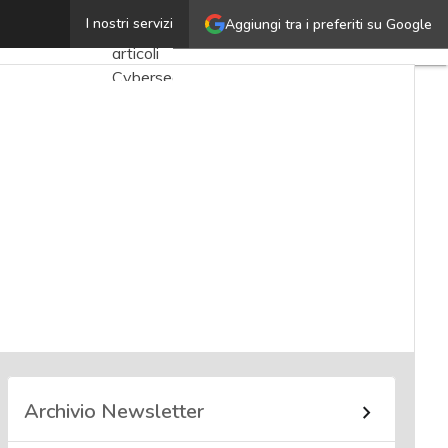
Victor Sergeev
I nostri servizi
Aggiungi tra i preferiti su Google
Ultimi
articoli
Cybersecurity
Nazionale
Malware
e
attacchi
Norme e
adeguamenti
Soluzioni
aziendali
Cultura
cyber
Archivio Newsletter
News,
attualità