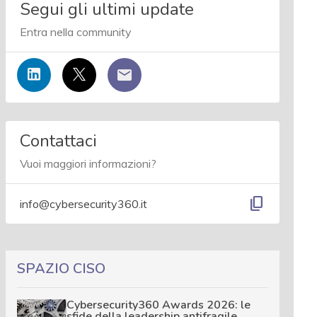
Segui gli ultimi update
Entra nella community
Contattaci
Vuoi maggiori informazioni?
content_copy
info@cybersecurity360.it
SPAZIO CISO
Cybersecurity360 Awards 2026: le
sfide della leadership antifragile