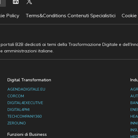
ie Policy
Terms&Conditions Contenuti Specialistici
Cookie
e portali B2B dedicati ai temi della Trasformazione Digitale e dell’In
he amministrazioni italiane.
Digital Transformation
Ind
AGENDADIGITALE.EU
AGR
CORCOM
AUT
DIGITAL4EXECUTIVE
BAN
DIGITAL4PMI
ENE
TECHCOMPANY360
HEA
ZEROUNO
INN
INS
Funzioni di Business
MED