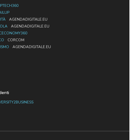
PTECH360
AILUP
ITÀ
AGENDADIGITALE.EU
UOLA
AGENDADIGITALE.EU
CECONOMY360
CO
CORCOM
ISMO
AGENDADIGITALE.EU
denti
VERSITY2BUSINESS