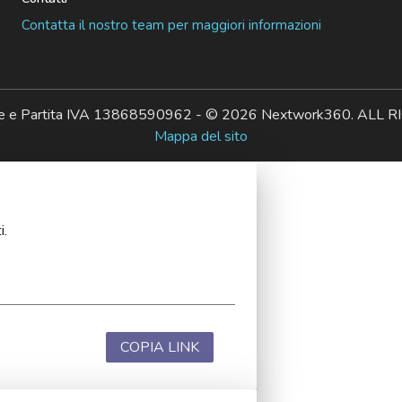
Contatta il nostro team per maggiori informazioni
ale e Partita IVA 13868590962 - © 2026 Nextwork360. AL
Mappa del sito
i.
COPIA LINK