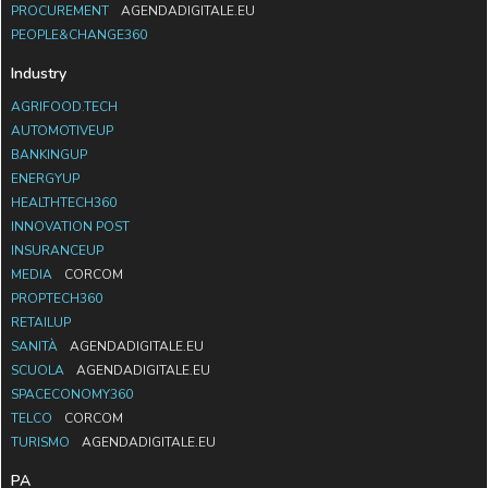
PROCUREMENT
AGENDADIGITALE.EU
PEOPLE&CHANGE360
Industry
AGRIFOOD.TECH
AUTOMOTIVEUP
BANKINGUP
ENERGYUP
HEALTHTECH360
INNOVATION POST
INSURANCEUP
MEDIA
CORCOM
PROPTECH360
RETAILUP
SANITÀ
AGENDADIGITALE.EU
SCUOLA
AGENDADIGITALE.EU
SPACECONOMY360
TELCO
CORCOM
TURISMO
AGENDADIGITALE.EU
PA