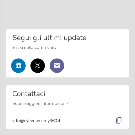
Segui gli ultimi update
Entra nella community
Contattaci
Vuoi maggiori informazioni?
content_copy
info@cybersecurity360.it