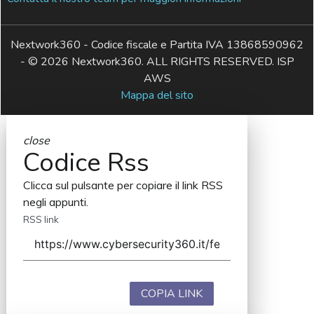
Nextwork360 - Codice fiscale e Partita IVA 13868590962
- © 2026 Nextwork360. ALL RIGHTS RESERVED. ISP
AWS
Mappa del sito
close
Codice Rss
Clicca sul pulsante per copiare il link RSS
negli appunti.
RSS link
COPIA LINK