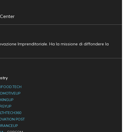
 Center
novazione Imprenditoriale. Ha la missione di diffondere la
ustry
IFOOD.TECH
OMOTIVEUP
KINGUP
RGYUP
LTHTECH360
OVATION POST
URANCEUP