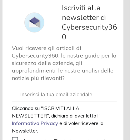
e analisi
Iscriviti alla
Cyber
newsletter di
sicurezza
Cybersecurity36
e privacy
Corsi
0
cybersecurity
Vuoi ricevere gli articoli di
Chi
Cybersecurity360, le nostre guide per la
siamo
sicurezza delle aziende, gli
approfondimenti, le nostre analisi delle
notizie più rilevanti?
Email
aziendale
Cliccando su "ISCRIVITI ALLA
NEWSLETTER", dichiaro di aver letto l'
Informativa Privacy
e di voler ricevere la
Newsletter.