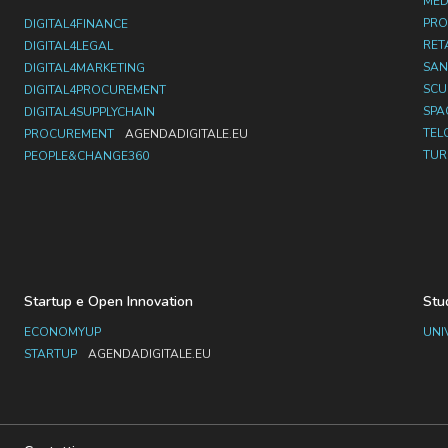
MED
PRO
DIGITAL4FINANCE
RET
DIGITAL4LEGAL
SAN
DIGITAL4MARKETING
SC
DIGITAL4PROCUREMENT
SPA
DIGITAL4SUPPLYCHAIN
TEL
PROCUREMENT
AGENDADIGITALE.EU
TUR
PEOPLE&CHANGE360
Startup e Open Innovation
Stu
ECONOMYUP
UNI
STARTUP
AGENDADIGITALE.EU