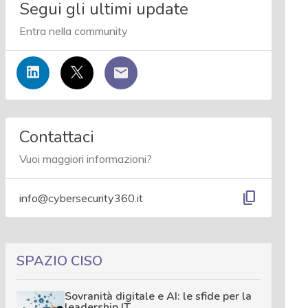
Segui gli ultimi update
Entra nella community
Contattaci
Vuoi maggiori informazioni?
content_copy
info@cybersecurity360.it
SPAZIO CISO
Sovranità digitale e AI: le sfide per la
leadership IT