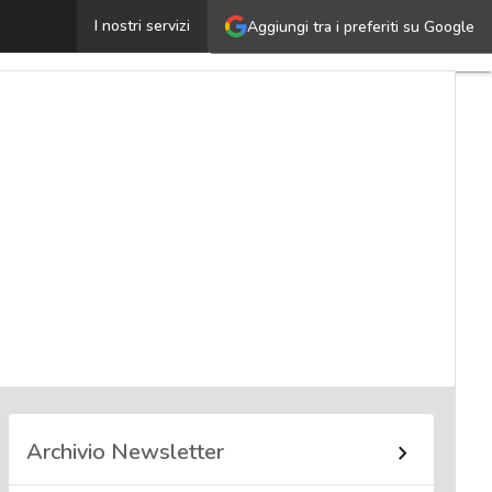
Valentina Serena de Vito
I nostri servizi
Aggiungi tra i preferiti su Google
Ultimi
articoli
Cybersecurity
Nazionale
Malware
e
attacchi
Norme e
adeguamenti
Soluzioni
aziendali
Cultura
cyber
Archivio Newsletter
News,
attualità